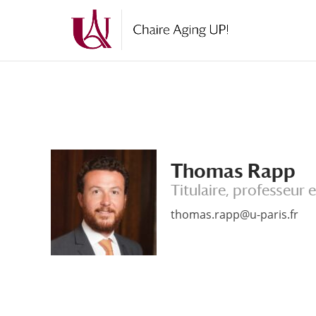
Aller
Aller
au
à
contenu
la
principal
navigation
Thomas Rapp
Titulaire, professeur
thomas.rapp@u-paris.fr