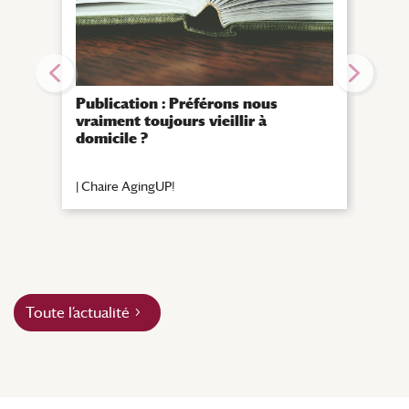
Publication : Préférons nous
Des 
vraiment toujours vieillir à
Prév
domicile ?
|
Chaire AgingUP!
|
Chai
Toute l’actualité