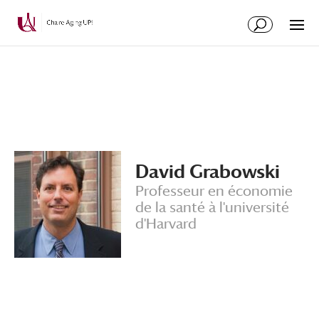
Aller
Aller
au
à
contenu
la
principal
navigation
David Grabowski
Professeur en économie
de la santé à l'université
d'Harvard