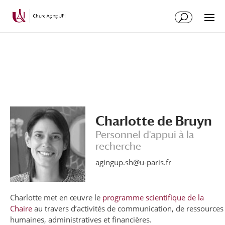
Aller
Aller
au
à
contenu
la
principal
navigation
Charlotte de Bruyn
Personnel d'appui à la
recherche
agingup.sh@u-paris.fr
Charlotte met en œuvre le
programme scientifique de la
Chaire
au travers d’activités de communication, de ressources
humaines, administratives et financières.